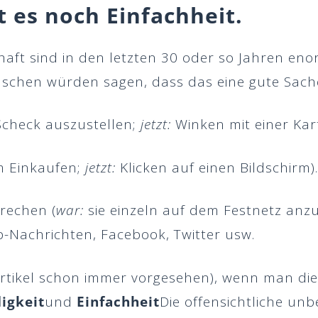
bt es noch
Einfachheit
.
schaft sind in den letzten 30 oder so Jahren en
chen würden sagen, dass das eine gute Sache
Scheck auszustellen;
jetzt:
Winken mit einer Kart
 Einkaufen;
jetzt:
Klicken auf einen Bildschirm).
prechen (
war:
sie einzeln auf dem Festnetz anz
achrichten, Facebook, Twitter usw.
 Artikel schon immer vorgesehen), wenn man di
igkeit
und
Einfachheit
Die offensichtliche unbe