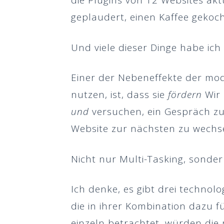
die Plugins von 12 Websites akt
geplaudert, einen Kaffee gekoc
Und viele dieser Dinge habe ich 
Einer der Nebeneffekte der mo
nutzen, ist, dass sie
fördern
Wir 
und
versuchen, ein Gespräch z
Website zur nächsten zu wechs
Nicht nur Multi-Tasking, sonde
Ich denke, es gibt drei technol
die in ihrer Kombination dazu f
einzeln betrachtet, würden die