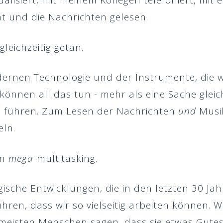
ualisiert, mit meinem Kollegen telefoniert, m
ht und die Nachrichten gelesen.
gleichzeitig getan.
dernen Technologie und der Instrumente, die 
können all das tun - mehr als eine Sache gleich
u führen. Zum Lesen der Nachrichten
und
Musik
eln.
rn
mega
-multitasking.
ogische Entwicklungen, die in den letzten 30 
ühren, dass wir so vielseitig arbeiten können.
 meisten Menschen sagen, dass sie etwas Gutes