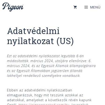
Kilépés
MENÜ
a
tartalomba
Adatvédelmi
nyilatkozat (US)
Ezt az adatvédelmi nyilatkozatot legutóbb 6-án
módosították. március 2024, utoljára ellenőrizve: 6.
március 2024, és az Egyesült Államok állampolgáraira
és az Egyesült Államokban jogszerűen állandó
lakhellyel rendelkező személyekre vonatkozik.
Ebben az adatvédelmi nyilatkozatban
elmagyarázzuk, hogy mit teszünk azokkal az
adatokkal, amelyeket a következők révén kapunk
Önről.
https://pigeonposted.com/hu
. Javasoljuk,