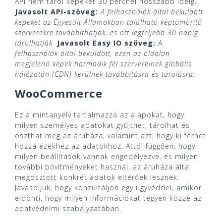
API nem tárol képeket 30 percnél hosszabb ideig.
Javasolt API-szöveg:
A felhasználók által beküldött
képeket az Egyesült Államokban található képtömörítő
szerverekre továbbíthatják, és ott legfeljebb 30 napig
tárolhatják.
Javasolt Easy IO szöveg:
A
felhasználók által beküldött, ezen az oldalon
megjelenő képek harmadik fél szervereinek globális
hálózatán (CDN) kerülnek továbbításra és tárolásra.
WooCommerce
Ez a mintanyelv tartalmazza az alapokat, hogy
milyen személyes adatokat gyűjthet, tárolhat és
oszthat meg az áruháza, valamint azt, hogy ki férhet
hozzá ezekhez az adatokhoz. Attól függően, hogy
milyen beállítások vannak engedélyezve, és milyen
további bővítményeket használ, az áruháza által
megosztott konkrét adatok eltérőek lesznek.
Javasoljuk, hogy konzultáljon egy ügyvéddel, amikor
eldönti, hogy milyen információkat tegyen közzé az
adatvédelmi szabályzatában.