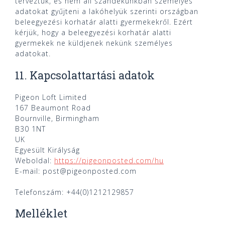
terveztük, és nem áll szándékunkban személyes
adatokat gyűjteni a lakóhelyük szerinti országban
beleegyezési korhatár alatti gyermekekről. Ezért
kérjük, hogy a beleegyezési korhatár alatti
gyermekek ne küldjenek nekünk személyes
adatokat.
11. Kapcsolattartási adatok
Pigeon Loft Limited
167 Beaumont Road
Bournville, Birmingham
B30 1NT
UK
Egyesült Királyság
Weboldal:
https://pigeonposted.com/hu
E-mail:
post@
pigeonposted.com
Telefonszám: +44(0)1212129857
Melléklet