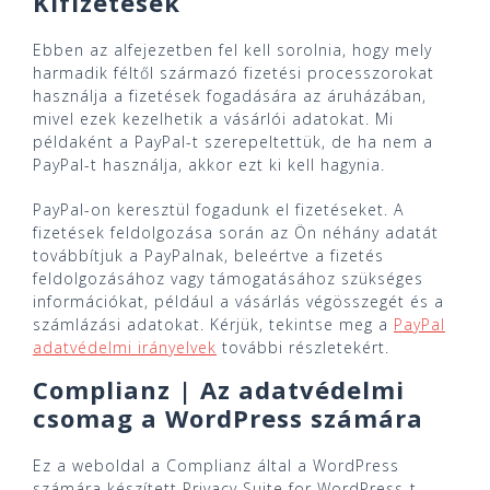
Kifizetések
Ebben az alfejezetben fel kell sorolnia, hogy mely
harmadik féltől származó fizetési processzorokat
használja a fizetések fogadására az áruházában,
mivel ezek kezelhetik a vásárlói adatokat. Mi
példaként a PayPal-t szerepeltettük, de ha nem a
PayPal-t használja, akkor ezt ki kell hagynia.
PayPal-on keresztül fogadunk el fizetéseket. A
fizetések feldolgozása során az Ön néhány adatát
továbbítjuk a PayPalnak, beleértve a fizetés
feldolgozásához vagy támogatásához szükséges
információkat, például a vásárlás végösszegét és a
számlázási adatokat. Kérjük, tekintse meg a
PayPal
adatvédelmi irányelvek
további részletekért.
Complianz | Az adatvédelmi
csomag a WordPress számára
Ez a weboldal a Complianz által a WordPress
számára készített Privacy Suite for WordPress-t