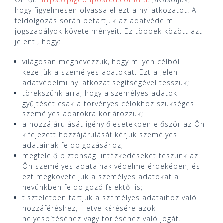
hogy figyelmesen olvassa el ezt a nyilatkozatot. A
feldolgozás során betartjuk az adatvédelmi
jogszabályok követelményeit. Ez többek között azt
jelenti, hogy:
világosan megnevezzük, hogy milyen célból
kezeljük a személyes adatokat. Ezt a jelen
adatvédelmi nyilatkozat segítségével tesszük;
törekszünk arra, hogy a személyes adatok
gyűjtését csak a törvényes célokhoz szükséges
személyes adatokra korlátozzuk;
a hozzájárulását igénylő esetekben először az Ön
kifejezett hozzájárulását kérjük személyes
adatainak feldolgozásához;
megfelelő biztonsági intézkedéseket teszünk az
Ön személyes adatainak védelme érdekében, és
ezt megköveteljük a személyes adatokat a
nevünkben feldolgozó felektől is;
tiszteletben tartjuk a személyes adataihoz való
hozzáféréshez, illetve kérésére azok
helyesbítéséhez vagy törléséhez való jogát.