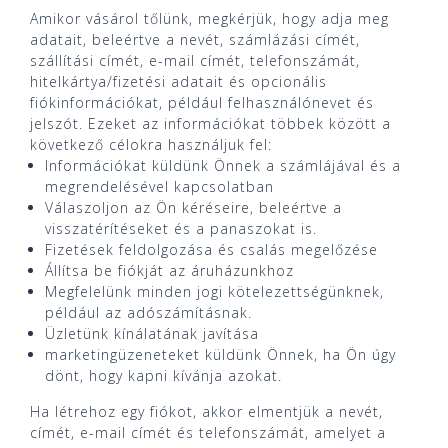
Amikor vásárol tőlünk, megkérjük, hogy adja meg
adatait, beleértve a nevét, számlázási címét,
szállítási címét, e-mail címét, telefonszámát,
hitelkártya/fizetési adatait és opcionális
fiókinformációkat, például felhasználónevet és
jelszót. Ezeket az információkat többek között a
következő célokra használjuk fel:
Információkat küldünk Önnek a számlájával és a
megrendelésével kapcsolatban
Válaszoljon az Ön kéréseire, beleértve a
visszatérítéseket és a panaszokat is.
Fizetések feldolgozása és csalás megelőzése
Állítsa be fiókját az áruházunkhoz
Megfelelünk minden jogi kötelezettségünknek,
például az adószámításnak.
Üzletünk kínálatának javítása
marketingüzeneteket küldünk Önnek, ha Ön úgy
dönt, hogy kapni kívánja azokat.
Ha létrehoz egy fiókot, akkor elmentjük a nevét,
címét, e-mail címét és telefonszámát, amelyet a