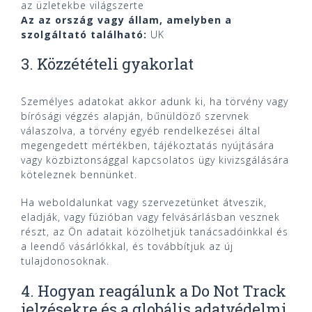
az üzletekbe világszerte
Az az ország vagy állam, amelyben a
szolgáltató található:
UK
3. Közzétételi gyakorlat
Személyes adatokat akkor adunk ki, ha törvény vagy
bírósági végzés alapján, bűnüldöző szervnek
válaszolva, a törvény egyéb rendelkezései által
megengedett mértékben, tájékoztatás nyújtására
vagy közbiztonsággal kapcsolatos ügy kivizsgálására
köteleznek bennünket.
Ha weboldalunkat vagy szervezetünket átveszik,
eladják, vagy fúzióban vagy felvásárlásban vesznek
részt, az Ön adatait közölhetjük tanácsadóinkkal és
a leendő vásárlókkal, és továbbítjuk az új
tulajdonosoknak.
4. Hogyan reagálunk a Do Not Track
jelzésekre és a globális adatvédelmi