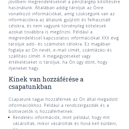
jövőbeni megrendeléseknél a pénztárgép kitöltésére
használunk. Általában addig tároljuk az Önre
vonatkozó információkat, amíg szükségünk van az
információkra az általunk gyűjtött és felhasznált
célokra, és nem vagyunk törvényileg kötelesek
azokat továbbra is megőrizni. Például a
megrendeléssel kapcsolatos információkat XXX évig
tároljuk adó- és számviteli célokra. Ez magában
foglalja az Ön nevét, e-mail címét, számlázási és
szállítási címét. A megjegyzéseket vagy
értékeléseket is tároljuk, ha Ön úgy dönt, hogy
ilyeneket hagy.
Kinek van hozzáférése a
csapatunkban
Csapatunk tagjai hozzáférnek az Ön által megadott
információkhoz. Például a rendszergazdák és a
boltvezetők is hozzáférhetnek:
Rendelési információk, mint például, hogy mit
vásároltak, mikor vásárolták és hová kell küldeni,