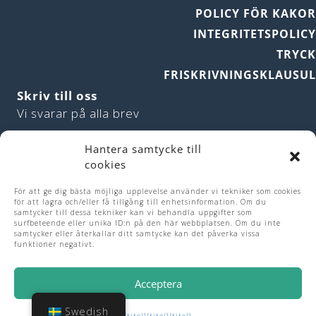
POLICY FÖR KAKO
INTEGRITETSPOLIC
TRYC
FRISKRIVNINGSKLAUSU
Skriv till oss
Vi svarar på alla brev
Pigeon Loft
Hantera samtycke till
cookies
167 Beaumont Road, Bournville
Birmingham B30 1NT
För att ge dig bästa möjliga upplevelse använder vi tekniker som cookies
Förenade kungariket
för att lagra och/eller få tillgång till enhetsinformation. Om du
samtycker till dessa tekniker kan vi behandla uppgifter som
surfbeteende eller unika ID:n på den här webbplatsen. Om du inte
samtycker eller återkallar ditt samtycke kan det påverka vissa
funktioner negativt.
Webbplatsen har utformats av
Morse-Brown
Acceptera
Design
Swedish