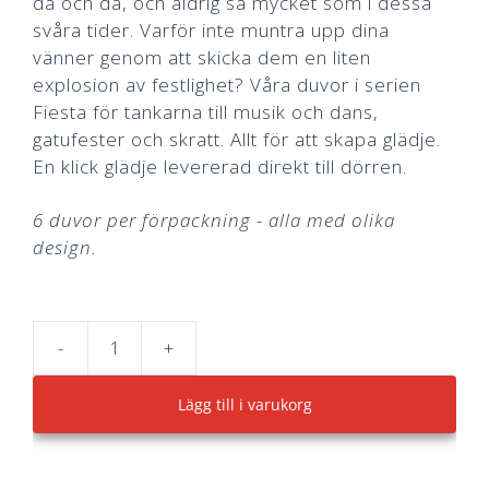
då och då, och aldrig så mycket som i dessa
svåra tider. Varför inte muntra upp dina
vänner genom att skicka dem en liten
explosion av festlighet? Våra duvor i serien
Fiesta för tankarna till musik och dans,
gatufester och skratt. Allt för att skapa glädje.
En klick glädje levererad direkt till dörren.
6 duvor per förpackning - alla med olika
design.
-
+
Fiesta
Pigeons
Lägg till i varukorg
mängd