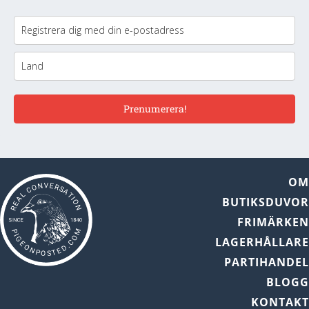
Prenumerera!
O
BUTIKSDUVO
FRIMÄRKE
LAGERHÅLLAR
PARTIHANDE
BLOG
KONTAK