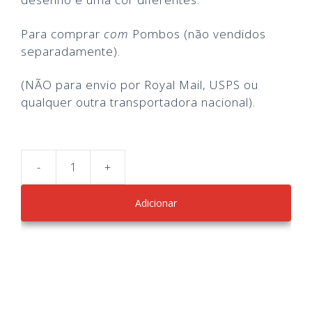
Para comprar
com
Pombos (não vendidos
separadamente).
(NÃO para envio por Royal Mail, USPS ou
qualquer outra transportadora nacional).
-
+
Quantidade
de
Adicionar
Hand-
delivery
stamps
(Wild
Lives
Pigeon
themed)