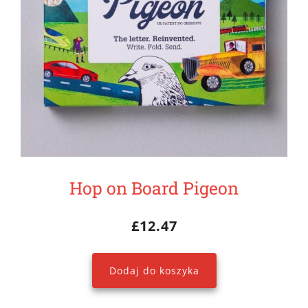
Hop on Board Pigeon
£
12.47
Dodaj do koszyka