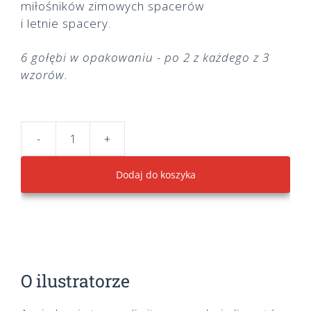
miłośników zimowych spacerów
i letnie spacery.
6 gołębi w opakowaniu - po 2 z każdego z 3
wzorów.
-
+
ilość
Hedgerow
Dodaj do koszyka
Pigeon
O ilustratorze