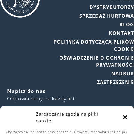
DYSTRYBUTORZ
SPRZEDAŻ HURTOW
BLO
KONTAK
POLITYKA DOTYCZĄCA PLIKÓ
COOKI
OŚWIADCZENIE O OCHRONI
PRYWATNOŚC
NADRU
ZASTRZEŻENI
Napisz do nas
Odpowiadamy na każdy list
The Pigeon Loft
Zarządzanie zgodą na pliki
167 Beaumont Road, Bournville
cookie
Birmingham B30 1NT
Aby zapewnić najlepsze doświadczenia, używamy technologii takich jak