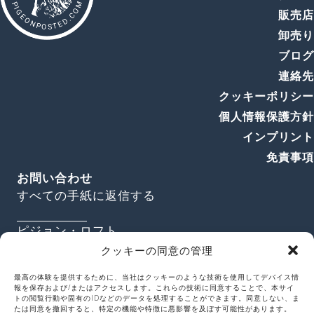
販売
卸売
ブロ
連絡
クッキーポリシ
個人情報保護方
インプリン
免責事
お問い合わせ
すべての手紙に返信する
ピジョン・ロフト
ボーンヴィル、ボーモント・ロード167番地
クッキーの同意の管理
バーミンガム B30 1NT
最高の体験を提供するために、当社はクッキーのような技術を使用してデバイス情
イギリス
報を保存および/またはアクセスします。これらの技術に同意することで、本サイ
トの閲覧行動や固有のIDなどのデータを処理することができます。同意しない、ま
たは同意を撤回すると、特定の機能や特徴に悪影響を及ぼす可能性があります。