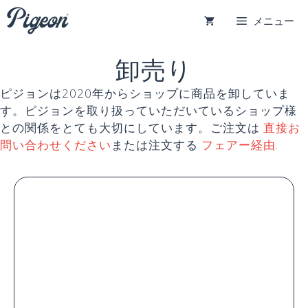
コ
メニュー
ン
テ
ン
卸売り
ツ
へ
ピジョンは2020年からショップに商品を卸していま
ス
す。ピジョンを取り扱っていただいているショップ様
キ
との関係をとても大切にしています。ご注文は
直接お
ッ
問い合わせください
または注文する
フェアー経由
.
プ