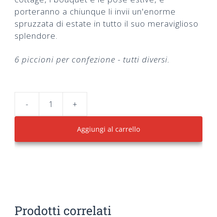
porteranno a chiunque li invii un'enorme
spruzzata di estate in tutto il suo meraviglioso
splendore.
6 piccioni per confezione - tutti diversi.
-
+
Floral
Fantasia
Aggiungi al carrello
Pigeon
quantità
Prodotti correlati