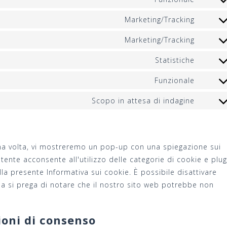
Conse
servizi
al
google
Marketing/Tracking
Conse
servizi
analyti
al
cloudf
Marketing/Tracking
Conse
servizi
al
google
Statistiche
Conse
servizi
fonts
al
google
Funzionale
Conse
servizi
maps
al
vimeo
Scopo in attesa di indagine
Conse
servizi
al
paypal
servizi
#!trps
ima volta, vi mostreremo un pop-up con una spiegazione sui
gettex
data-
utente acconsente all'utilizzo delle categorie di cookie e plug
trpget
la presente Informativa sui cookie. È possibile disattivare
ma si prega di notare che il nostro sito web potrebbe non
ioni di consenso