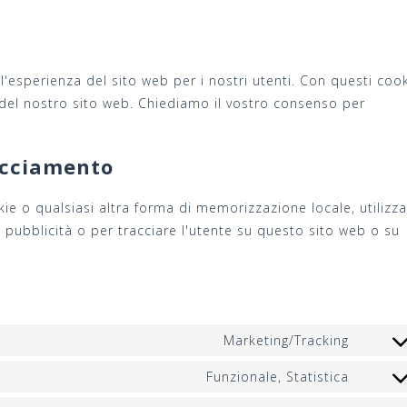
 l'esperienza del sito web per i nostri utenti. Con questi coo
zo del nostro sito web. Chiediamo il vostro consenso per
acciamento
e o qualsiasi altra forma di memorizzazione locale, utilizza
re pubblicità o per tracciare l'utente su questo sito web o su
Marketing/Tracking
Conse
al
Funzionale, Statistica
Conse
servizi
al
conver