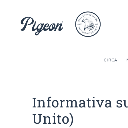
Vai
al
contenuto
CIRCA
Informativa s
Unito)