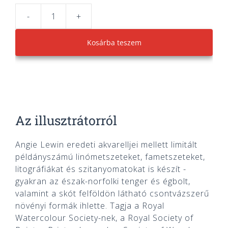
-
+
Nature
Study
Kosárba teszem
Pigeon
mennyiség
Az illusztrátorról
Angie Lewin eredeti akvarelljei mellett limitált
példányszámú linómetszeteket, fametszeteket,
litográfiákat és szitanyomatokat is készít -
gyakran az észak-norfolki tenger és égbolt,
valamint a skót felföldön látható csontvázszerű
növényi formák ihlette. Tagja a Royal
Watercolour Society-nek, a Royal Society of