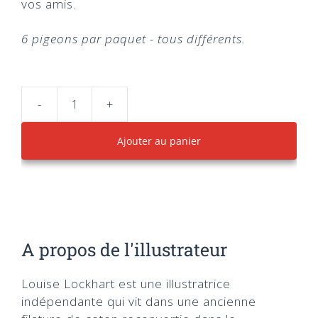
vos amis.
6 pigeons par paquet - tous différents.
-
+
Quantité
Circus
Ajouter au panier
Pigeon
A propos de l'illustrateur
Louise Lockhart est une illustratrice
indépendante qui vit dans une ancienne