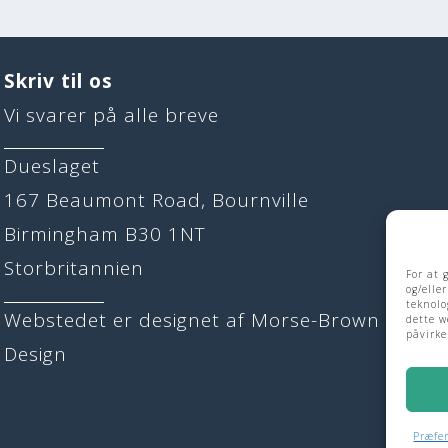
Skriv til os
Vi svarer på alle breve
Dueslaget
167 Beaumont Road, Bournville
Birmingham B30 1NT
Storbritannien
For at 
og/elle
teknolo
Webstedet er designet af
Morse-Brown
dette w
påvirke
Design
Præfer