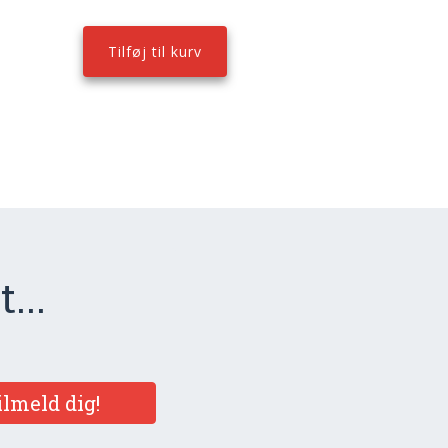
Tilføj til kurv
...
ilmeld dig!